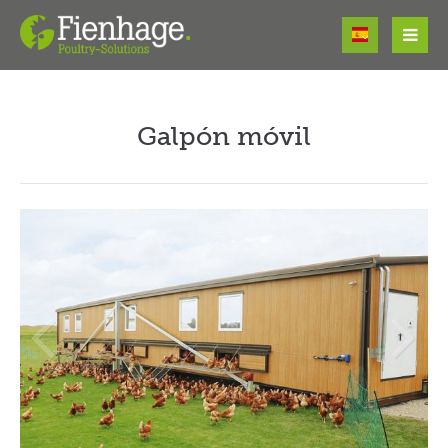
Login
Usuario
Galpón móvil
Contraseña
Register
|
Lost your password?
Support
Lorem ipsum dolor sit amet: