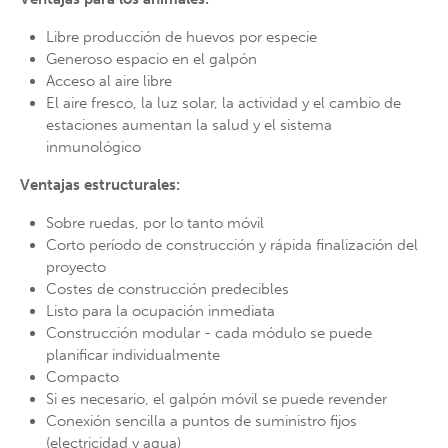
About us
Libre producción de huevos por especie
Lorem ipsum dolor sit amet, consectetuer adipiscing
Generoso espacio en el galpón
elit.
Acceso al aire libre
El aire fresco, la luz solar, la actividad y el cambio de
Aenean commodo ligula eget dolor. Aenean massa. Cum
estaciones aumentan la salud y el sistema
sociis natoque penatibus et magnis dis parturient montes,
inmunológico
nascetur ridiculus mus. Donec quam felis, ultricies nec.
Ventajas estructurales:
Sobre ruedas, por lo tanto móvil
Corto período de construcción y rápida finalización del
proyecto
Costes de construcción predecibles
Listo para la ocupación inmediata
Construcción modular - cada módulo se puede
planificar individualmente
Compacto
Si es necesario, el galpón móvil se puede revender
Conexión sencilla a puntos de suministro fijos
(electricidad y agua)