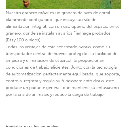
24h
/ 365days
Nuestro granero móvil es un granero de aves de corral
claramente configurado, que incluye un silo de
alimentación integral, con un uso óptimo del espacio en el
granero, donde se instalan aviarios Fienhage probados
We offer support for our customers
(Easy 100 o nidos).
Mon - Fri 8:00am - 5:00pm
(GMT +1)
Todas las ventajas de este sofisticado aviario, como su
Get in touch
transportador central de huevos protegido, su facilidad de
limpieza y eliminación de estiércol, le proporcionan
Cybersteel Inc.
condiciones de trabajo eficientes. Junto con la tecnología
376-293 City Road, Suite 600
de automatización perfectamente equilibrada, que soporta,
San Francisco, CA 94102
controla, registra y regula su funcionamiento diario, esto
produce un paquete general, que mantiene su entusiasmo
Have any questions?
por la cría de animales y reduce la carga de trabajo.
+44 1234 567 890
Drop us a line
info@yourdomain.com
Ventajas para los animales: