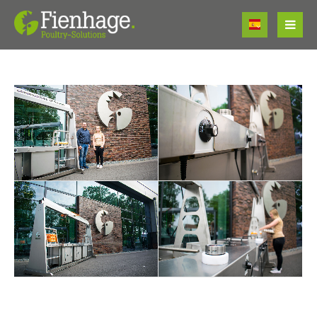
Login
Usuario
Contraseña
Register
|
Lost your password?
Support
Lorem ipsum dolor sit amet: