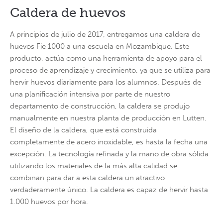
Caldera de huevos
24h
/ 365days
A principios de julio de 2017, entregamos una caldera de
huevos Fie 1000 a una escuela en Mozambique. Este
producto, actúa como una herramienta de apoyo para el
We offer support for our customers
proceso de aprendizaje y crecimiento, ya que se utiliza para
Mon - Fri 8:00am - 5:00pm
(GMT +1)
hervir huevos diariamente para los alumnos. Después de
Get in touch
una planificación intensiva por parte de nuestro
departamento de construcción, la caldera se produjo
Cybersteel Inc.
manualmente en nuestra planta de producción en Lutten.
376-293 City Road, Suite 600
El diseño de la caldera, que está construida
San Francisco, CA 94102
completamente de acero inoxidable, es hasta la fecha una
excepción. La tecnología refinada y la mano de obra sólida
Have any questions?
utilizando los materiales de la más alta calidad se
+44 1234 567 890
combinan para dar a esta caldera un atractivo
verdaderamente único. La caldera es capaz de hervir hasta
Drop us a line
1.000 huevos por hora.
info@yourdomain.com