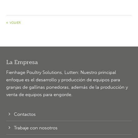
About us
Lorem ipsum dolor sit amet, consectetuer adipiscing
VOLVER
elit.
Aenean commodo ligula eget dolor. Aenean massa. Cum
sociis natoque penatibus et magnis dis parturient montes,
nascetur ridiculus mus. Donec quam felis, ultricies nec.
La Empresa
Fienhage Poultry Solutions, Lutten: Nuestro principal
enfoque es el desarrollo y producción de equipos para
granjas de gallinas ponedoras, además de la producción y
venta de equipos para engorde.
Contactos
Trabaje con nosotros