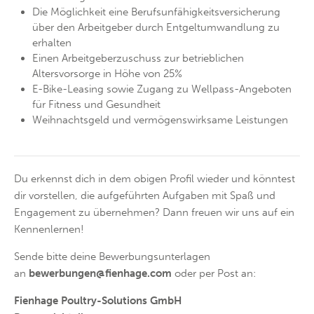
About us
Die Möglichkeit eine Berufsunfähigkeitsversicherung
über den Arbeitgeber durch Entgeltumwandlung zu
Lorem ipsum dolor sit amet, consectetuer adipiscing
erhalten
elit.
Einen Arbeitgeberzuschuss zur betrieblichen
Altersvorsorge in Höhe von 25%
Aenean commodo ligula eget dolor. Aenean massa. Cum
E-Bike-Leasing sowie Zugang zu Wellpass-Angeboten
sociis natoque penatibus et magnis dis parturient montes,
für Fitness und Gesundheit
nascetur ridiculus mus. Donec quam felis, ultricies nec.
Weihnachtsgeld und vermögenswirksame Leistungen
Du erkennst dich in dem obigen Profil wieder und könntest
dir vorstellen, die aufgeführten Aufgaben mit Spaß und
Engagement zu übernehmen? Dann freuen wir uns auf ein
Kennenlernen!
Sende bitte deine Bewerbungsunterlagen
an
bewerbungen@fienhage.com
oder per Post an:
Fienhage Poultry-Solutions GmbH