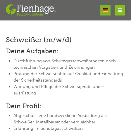
Login
Benutzername
Schweißer (m/w/d)
Deine Aufgaben:
Passwort
Durchführung von Schutzgasschweißarbeiten nach
technischen Vorgaben und Zeichnungen
Prüfung der Schweißnähte auf Qualität und Einhaltung
der Sicherheitsstandards
Wartung und Pflege der Schweißgeräte und -
ausrüstung
Register
|
Lost your password?
Dein Profil:
Support
Abgeschlossene handwerkliche Ausbildung als
Lorem ipsum dolor sit amet:
Schweißer, Metallbauer oder vergleichbar
Erfahrung im Schutzgasschweißen