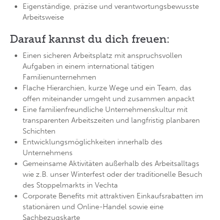
Eigenständige, präzise und verantwortungsbewusste
Arbeitsweise
24h
/ 365days
Darauf kannst du dich freuen:
Einen sicheren Arbeitsplatz mit anspruchsvollen
We offer support for our customers
Aufgaben in einem international tätigen
Mon - Fri 8:00am - 5:00pm
(GMT +1)
Familienunternehmen
Flache Hierarchien, kurze Wege und ein Team, das
Get in touch
offen miteinander umgeht und zusammen anpackt
Eine familienfreundliche Unternehmenskultur mit
Cybersteel Inc.
transparenten Arbeitszeiten und langfristig planbaren
376-293 City Road, Suite 600
Schichten
San Francisco, CA 94102
Entwicklungsmöglichkeiten innerhalb des
Unternehmens
Have any questions?
Gemeinsame Aktivitäten außerhalb des Arbeitsalltags
+44 1234 567 890
wie z.B. unser Winterfest oder der traditionelle Besuch
des Stoppelmarkts in Vechta
Drop us a line
Corporate Benefits mit attraktiven Einkaufsrabatten im
info@yourdomain.com
stationären und Online-Handel sowie eine
Sachbezugskarte