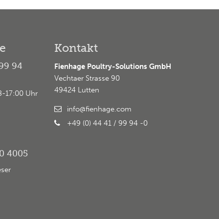
ce
Kontakt
 99 94
Fienhage Poultry-Solutions GmbH
Vechtaer Strasse 90
49424 Lutten
8-17:00 Uhr
info@fienhage.com
+49 (0) 44 41 / 99 94 -0
60 4005
eser