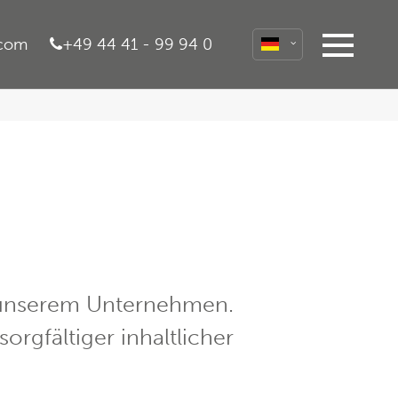
.com
+49 44 41 - 99 94 0
About us
Lorem ipsum dolor sit amet,
consectetuer adipiscing elit.
Aenean commodo ligula eget dolor.
Aenean massa. Cum sociis natoque
penatibus et magnis dis parturient montes,
nascetur ridiculus mus. Donec quam felis,
ultricies nec.
d unserem Unternehmen.
orgfältiger inhaltlicher