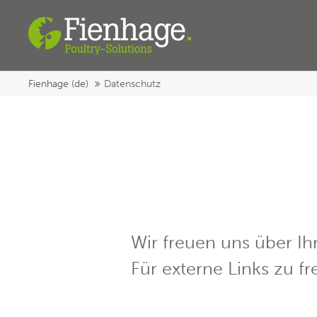
Login
Suppo
Benutzername
Lorem ipsum
Fienhage (de)
Datenschutz
Passwort
24
We offer su
Register
|
Lost your password?
Wir freuen uns über I
Mon - Fri 
Für externe Links zu fr